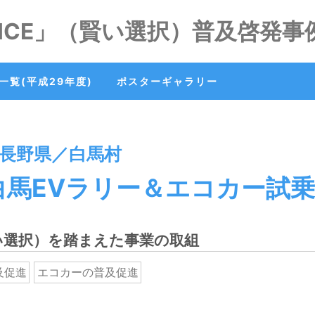
OICE」（賢い選択）普及啓発事
一覧(平成29年度)
ポスターギャラリー
｜長野県／白馬村
E 白馬EVラリー＆エコカー試
（賢い選択）を踏まえた事業の取組
及促進
エコカーの普及促進