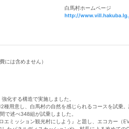
白馬村ホームページ
http://www.vill.hakuba.lg.
経費には含めません）
・強化する構造で実施しました。
Vを12種用意し、白馬村の自然を感じられるコースを試乗
間で述べ348組が試乗しました。
ゼロエミッション観光村にしよう』と題し、エコカー（EV
したパネルディスカッションや、村長による改めてのCOO