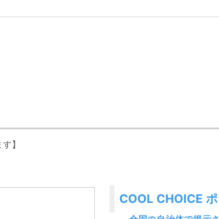
ます】
COOL CHOIC