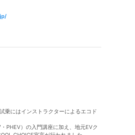
jp/
。試乗にはインストラクターによるエコド
・PHEV）の入門講座に加え、地元EVク
L CHOICE宣言が行われました。