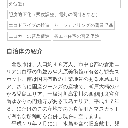
え促進）
照度適正化（照度調整、電灯の間引きなど）
エコドライブの推進
カーシェアリングの普及促進
エコカーの普及促進
省エネ住宅の普及促進
自治体の紹介
倉敷市は、人口約４８万人、市中心部の倉敷エ
リアは白壁の街並みや大原美術館が有名な観光ス
ポット、南は国内有数の工業地帯のある水島エリ
ア、さらに国産ジーンズの産地で、瀬戸大橋のか
かる児島エリア、一級河川高梁川の西側は良寛和
尚ゆかりの円通寺がある玉島エリア、平成１７年
８月にたけのこの産地である真備町とマスカット
で有名な船穂町を合併し現在に至ります。
平成２９年２月には、水島を含む旧倉敷市、児