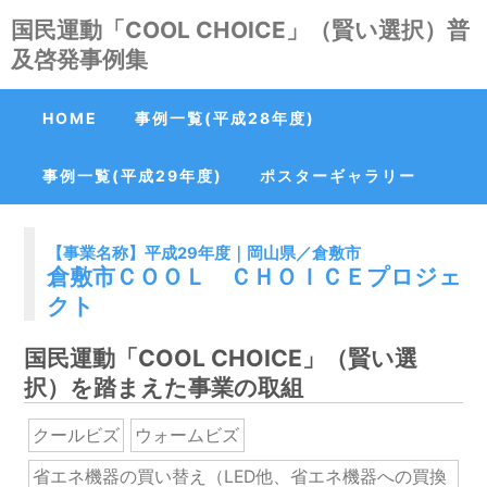
国民運動「COOL CHOICE」（賢い選択）普
Skip
to
及啓発事例集
content
HOME
事例一覧(平成28年度)
事例一覧(平成29年度)
ポスターギャラリー
【事業名称】平成29年度｜岡山県／倉敷市
倉敷市ＣＯＯＬ ＣＨＯＩＣＥプロジェ
クト
国民運動「COOL CHOICE」（賢い選
択）を踏まえた事業の取組
クールビズ
ウォームビズ
省エネ機器の買い替え（LED他、省エネ機器への買換