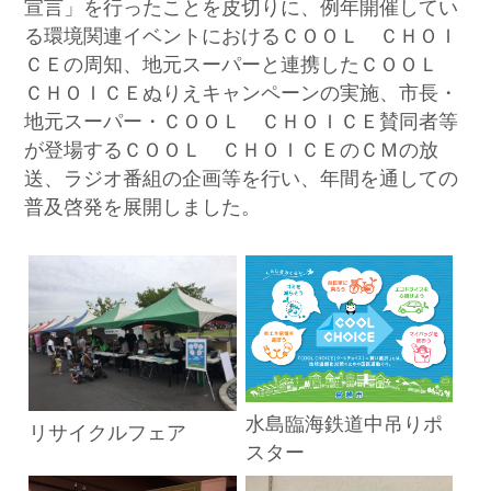
宣言」を行ったことを皮切りに、例年開催してい
る環境関連イベントにおけるＣＯＯＬ ＣＨＯＩ
ＣＥの周知、地元スーパーと連携したＣＯＯＬ
ＣＨＯＩＣＥぬりえキャンペーンの実施、市長・
地元スーパー・ＣＯＯＬ ＣＨＯＩＣＥ賛同者等
が登場するＣＯＯＬ ＣＨＯＩＣＥのＣＭの放
送、ラジオ番組の企画等を行い、年間を通しての
普及啓発を展開しました。
水島臨海鉄道中吊りポ
リサイクルフェア
スター