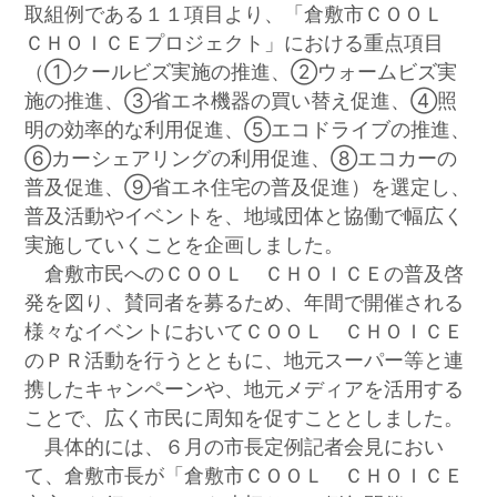
取組例である１１項目より、「倉敷市ＣＯＯＬ
ＣＨＯＩＣＥプロジェクト」における重点項目
（①クールビズ実施の推進、②ウォームビズ実
施の推進、③省エネ機器の買い替え促進、④照
明の効率的な利用促進、⑤エコドライブの推進、
⑥カーシェアリングの利用促進、⑧エコカーの
普及促進、⑨省エネ住宅の普及促進）を選定し、
普及活動やイベントを、地域団体と協働で幅広く
実施していくことを企画しました。
倉敷市民へのＣＯＯＬ ＣＨＯＩＣＥの普及啓
発を図り、賛同者を募るため、年間で開催される
様々なイベントにおいてＣＯＯＬ ＣＨＯＩＣＥ
のＰＲ活動を行うとともに、地元スーパー等と連
携したキャンペーンや、地元メディアを活用する
ことで、広く市民に周知を促すこととしました。
具体的には、６月の市長定例記者会見におい
て、倉敷市長が「倉敷市ＣＯＯＬ ＣＨＯＩＣＥ